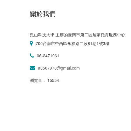
關於我們
崑山科技大學 主辦的臺南市第二區居家托育服務中心.
700台南市中西區永福路二段81巷1號3樓
06-2471061
a3507978@gmail.com
瀏覽量： 15554
© 2018 All Rights Reserved.系統維護代管by
立仁seo