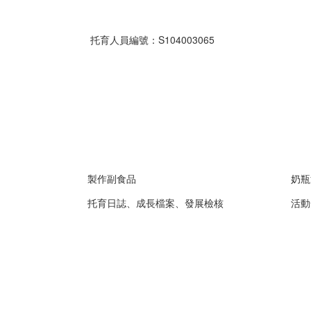
托育人員編號：S104003065
製作副食品
奶瓶
托育日誌、成長檔案、發展檢核
活動