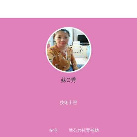
蘇O秀
技術士證
在宅
準公共托育補助