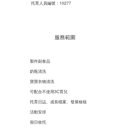
托育人員編號：10277
服務範圍
製作副食品
奶瓶清洗
寶寶衣物清洗
可配合不使用3C育兒
托育日誌、成長檔案、發展檢核
活動安排
假日收托