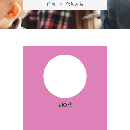
首頁
托育人員
劉O枝